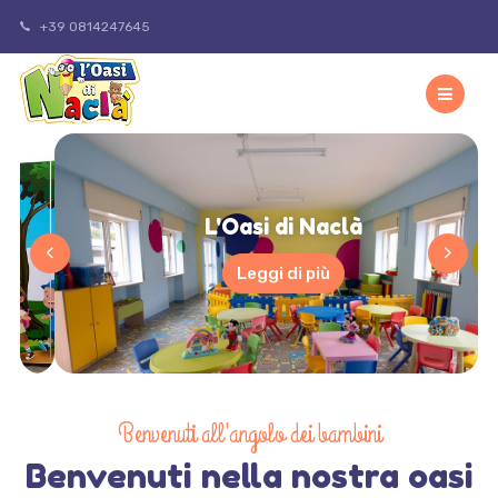
+39 0814247645
L'Oasi di Naclà
Leggi di più
Benvenuti all'angolo dei bambini
Benvenuti nella nostra oasi