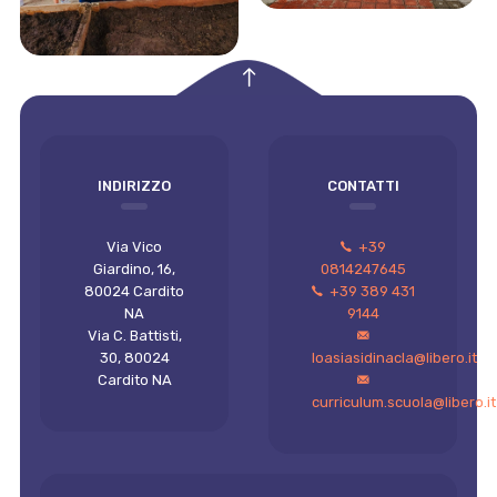
empty
INDIRIZZO
CONTATTI
Via Vico
+39
Giardino, 16,
0814247645
80024 Cardito
+39 389 431
NA
9144
Via C. Battisti,
30, 80024
loasiasidinacla@libero.it
Cardito NA
curriculum.scuola@libero.it